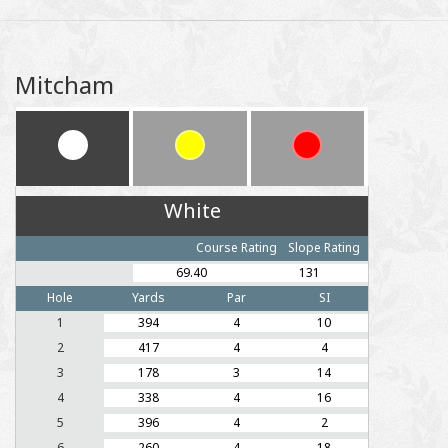
Mitcham
White
Course Rating
Slope Rating
69.40
131
Hole
Yards
Par
SI
1
394
4
10
2
417
4
4
3
178
3
14
4
338
4
16
5
396
4
2
6
260
4
18